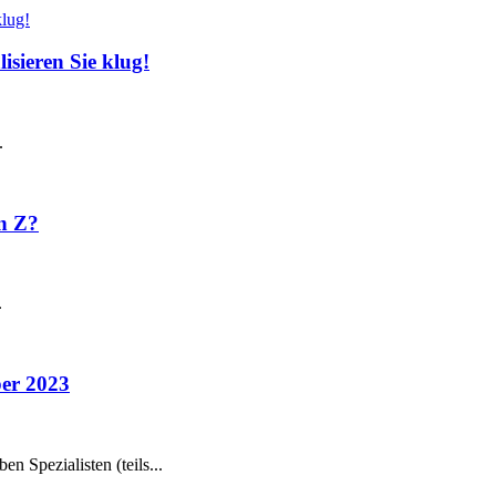
sieren Sie klug!
.
en Z?
.
er 2023
n Spezialisten (teils...