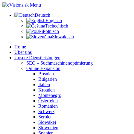
Menu
Deutsch
Englisch
Tschechisch
Polnisch
Slowakisch
Home
Über uns
Unsere Dienstleistungen
SEO – Suchmaschinenoptimierung
Online Expansion
Bosnien
Bulgarien
Italien
Kroatien
Montenegro
Österreich
Romänien
Schweiz
Serbien
Slowakei
Slowenien
Spanien