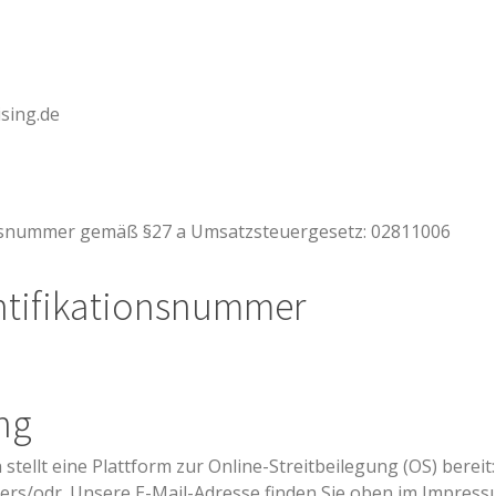
ising.de
nsnummer gemäß §27 a Umsatzsteuergesetz: 02811006
ntifikationsnummer
ung
tellt eine Plattform zur Online-Streitbeilegung (OS) bereit:
ers/odr. Unsere E-Mail-Adresse finden Sie oben im Impress