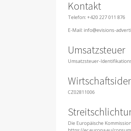
Kontakt
Telefon: +420 227 011 876
E-Mail: info@evisions-advert
Umsatzsteuer
Umsatzsteuer-Identifikatio
Wirtschaftside
CZ02811006
Streitschlicht
Die Europäische Kommission s
https://ec.europa.eu/consum