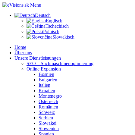
Menu
Deutsch
Englisch
Tschechisch
Polnisch
Slowakisch
Home
Über uns
Unsere Dienstleistungen
SEO – Suchmaschinenoptimierung
Online Expansion
Bosnien
Bulgarien
Italien
Kroatien
Montenegro
Österreich
Romänien
Schweiz
Serbien
Slowakei
Slowenien
Spanien