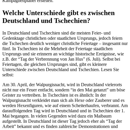
Kampagnenplaner erstellen.
Welche Unterschiede gibt es zwischen
Deutschland und Tschechien?
In Deutschland und Tschechien sind die meisten Feier- und
Gedenktage christlichen oder staatlichen Ursprungs, jedoch feiern
die Tschechen deutlich weniger christliche Feiertage ‒ insgesamt nur
fünf. In Tschechien ist die Mehrheit der Feiertage staatlichen
Ursprungs und sie erinnern an wichtige historische Ereignisse, wie
z.B. der “Tag der Verbrennung von Jan Hus” (6. Juli). Selbst bei
Feiertagen, die gleichen Ursprunges sind, gibt es kleinere
Unterschiede zwischen Deutschland und Tschechien. Lesen Sie
selbst:
Am 30. April, der Walpurgisnacht, wird in Deutschland vielerorts
nicht nur ein Feuer entfacht, sondern “in den Mai getanzt” um böse
Geister zu vertreiben. In Tschechien ist es ähnlich: In der
Walpurgisnacht verkleidet man sich als Hexe oder Zauberer und es
werden Hexenfiguren, wie auf einem Scheiterhaufen, verbrannt. Am
darauffolgenden Tag wird in Deutschland und in Tschechien der 1.
Mai begangen. In vielen Gegenden wird dazu ein Maibaum
aufgestellt. In Deutschland ist dieser Tag jedoch eher als “Tag der
Arbeit” bekannt und es finden zahlreiche Demonstrationen und